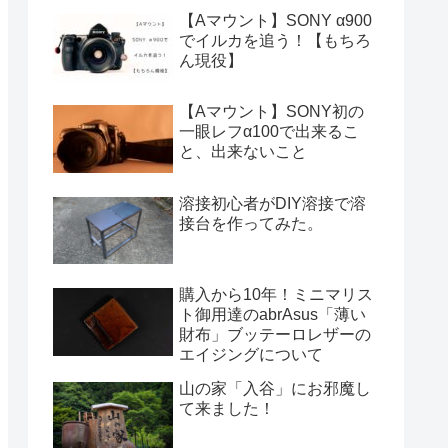
【Aマウント】SONY α900
でイルカを追う！【もちろ
ん現役】
【Aマウント】SONY初の
一眼レフα100で出来るこ
と、出来ないこと
溶接初心者がDIY溶接で溶
接台を作ってみた。
購入から10年！ミニマリス
ト御用達のabrAsus「薄い
財布」ブッテーロレザーの
エイジングについて
山の家「入谷」にお邪魔し
て来ました！