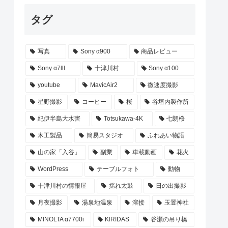
タグ
写真
Sony α900
商品レビュー
Sony α7lll
十津川村
Sony α100
youtube
MavicAir2
微速度撮影
星野撮影
コーヒー
桜
谷垣内製作所
紀伊半島大水害
Totsukawa-4K
七朗桜
木工製品
簡易スタジオ
ふれあい物語
山の家「入谷」
副業
車載動画
花火
WordPress
テーブルフォト
動物
十津川村の情報屋
揺れ太鼓
日の出撮影
月夜撮影
湯泉地温泉
溶接
玉置神社
MINOLTA α7700i
KIRIDAS
谷瀬の吊り橋