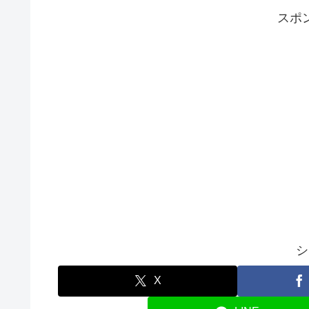
スポ
シ
X