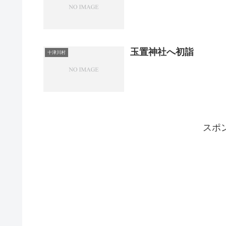
玉置神社へ初詣
十津川村
スポ