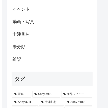
イベント
動画・写真
十津川村
未分類
雑記
タグ
写真
Sony α900
商品レビュー
Sony α7lll
十津川村
Sony α100