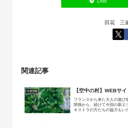
LINE
田花 三
関連記事
【空中の村】WEBサ
十津川村
フランスから来た大人の遊び
関係から、続けて今回の新エ
キストラの方たちの協力もいた