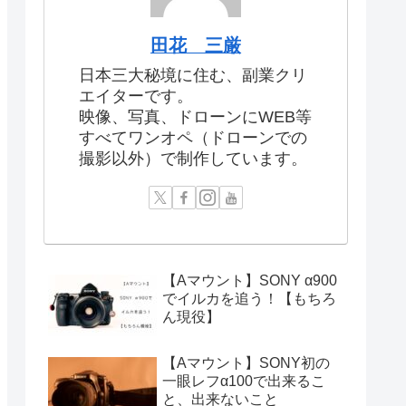
田花 三厳
日本三大秘境に住む、副業クリ
エイターです。
映像、写真、ドローンにWEB等
すべてワンオペ（ドローンでの
撮影以外）で制作しています。
【Aマウント】SONY α900
でイルカを追う！【もちろ
ん現役】
【Aマウント】SONY初の
一眼レフα100で出来るこ
と、出来ないこと