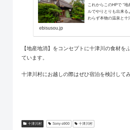
これからこのHPで “
ルでやりとりも出来る
わらず本物の温泉と十
りますので、こ...
ebisusou.jp
【地産地消】をコンセプトに十津川の食材を
ています。
十津川村にお越しの際はぜひ宿泊を検討して
十津川村
Sony α900
十津川村