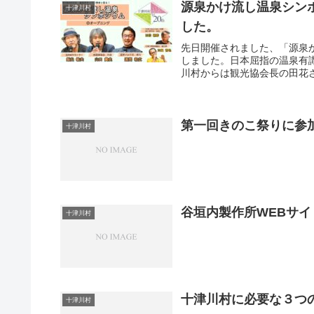
源泉かけ流し温泉シンポ
十津川村
した。
先日開催されました、「源泉か
しました。日本屈指の温泉有
川村からは観光協会長の田花さ
第一回きのこ祭りに参
十津川村
谷垣内製作所WEBサ
十津川村
十津川村に必要な３つのC
十津川村