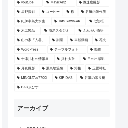
youtube
MavicAir2
微速度撮影
星野撮影
コーヒー
桜
谷垣内製作所
紀伊半島大水害
Totsukawa-4K
七朗桜
木工製品
簡易スタジオ
ふれあい物語
山の家「入谷」
副業
車載動画
花火
WordPress
テーブルフォト
動物
十津川村の情報屋
揺れ太鼓
日の出撮影
月夜撮影
湯泉地温泉
溶接
玉置神社
MINOLTA α7700i
KIRIDAS
谷瀬の吊り橋
BARゑびす
アーカイブ