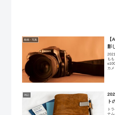
【A
動画・写真
影
20
もも
α1
カメ
20
雑記
ト
トラ
ナム