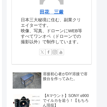
田花 三厳
日本三大秘境に住む、副業クリ
エイターです。
映像、写真、ドローンにWEB等
すべてワンオペ（ドローンでの
撮影以外）で制作しています。
溶接初心者がDIY溶接で溶
接台を作ってみた。
【Aマウント】SONY α900
でイルカを追う！【もちろ
ん現役】