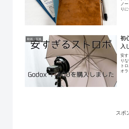
ノー
りに
初
動画・写真
入
安す
りな
トロ
オラ
スポ