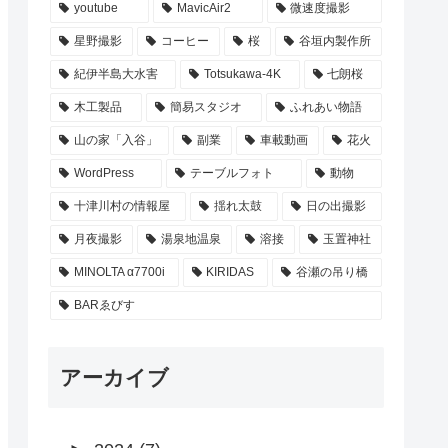
youtube
MavicAir2
微速度撮影
星野撮影
コーヒー
桜
谷垣内製作所
紀伊半島大水害
Totsukawa-4K
七朗桜
木工製品
簡易スタジオ
ふれあい物語
山の家「入谷」
副業
車載動画
花火
WordPress
テーブルフォト
動物
十津川村の情報屋
揺れ太鼓
日の出撮影
月夜撮影
湯泉地温泉
溶接
玉置神社
MINOLTA α7700i
KIRIDAS
谷瀬の吊り橋
BARゑびす
アーカイブ