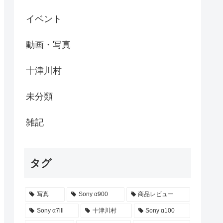
イベント
動画・写真
十津川村
未分類
雑記
タグ
写真
Sony α900
商品レビュー
Sony α7lll
十津川村
Sony α100