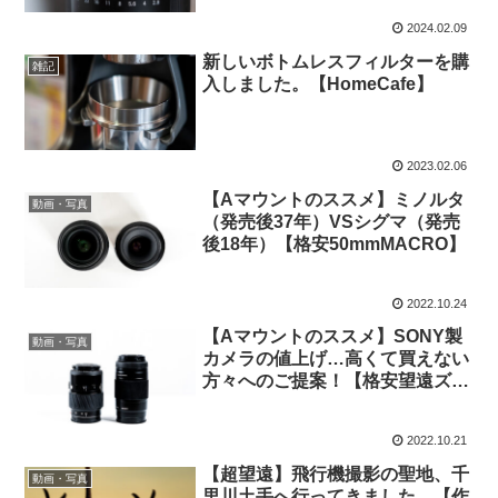
2024.02.09
新しいボトムレスフィルターを購
雑記
入しました。【HomeCafe】
2023.02.06
【Aマウントのススメ】ミノルタ
動画・写真
（発売後37年）VSシグマ（発売
後18年）【格安50mmMACRO】
2022.10.24
【Aマウントのススメ】SONY製
動画・写真
カメラの値上げ…高くて買えない
方々へのご提案！【格安望遠ズー
ム】
2022.10.21
【超望遠】飛行機撮影の聖地、千
動画・写真
里川土手へ行ってきました。【作