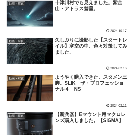
十津川村でも見えました。紫金
動画・写真
山・アトラス彗星。
2024.10.17
久しぶりに撮影した【スタートレ
動画・写真
イル】寒空の中、色々対策してみ
ました。
2024.02.16
ようやく購入できた、スタメン三
動画・写真
脚。SLIK ザ・プロフェッショ
ナル４ NS
2024.02.11
【新兵器】Eマウント用マクロレ
動画・写真
ンズ購入しました。【SIGMA】