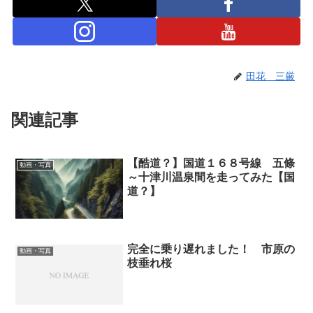
田花 三厳
関連記事
【酷道？】国道１６８号線 五條
動画・写真
～十津川温泉間を走ってみた【国
道？】
完全に乗り遅れました！ 市原の
動画・写真
枝垂れ桜