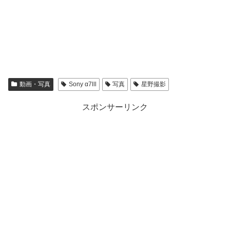
動画・写真
Sony α7lll
写真
星野撮影
スポンサーリンク