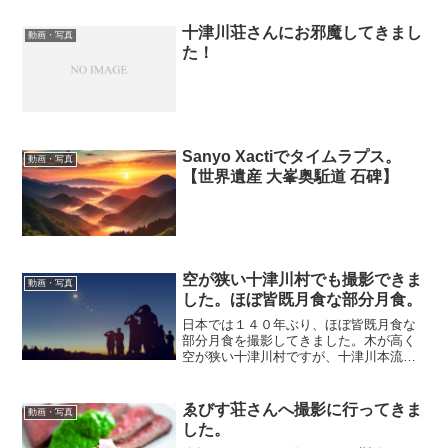
十津川荘さんにお邪魔してきまし
動画・写真
た！
Sanyo Xactiでタイムラプス。
動画・写真
【世界遺産 大峯奥駈道 石碑】
空が狭い十津川村でも撮影できま
動画・写真
した。ほぼ皆既月食な部分月食。
日本では１４０年ぶり、ほぼ皆既月食な
部分月食を撮影してきました。木が高く
空が狭い十津川村ですが、十津川本流沿
いの東の空が開けてるポイントで撮影で
きました。当日は、午後６時過ぎまで曇
っていたので撮影できたのは６時２０分
ゑびす荘さんへ撮影に行ってきま
動画・写真
ぐらいからでした。撮影機...
した。