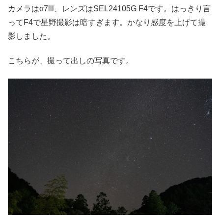
カメラはα7lll、レンズはSEL24105G F4です。はっきり言
ってF4で星野撮影は暗すぎます。かなり感度を上げて撮
影しました。
こちらが、撮って出しの写真です。