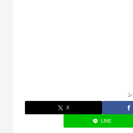
シ
X
LINE