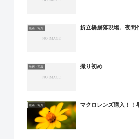
折立橋崩落現場。夜間
動画・写真
撮り初め
動画・写真
マクロレンズ購入！！
動画・写真