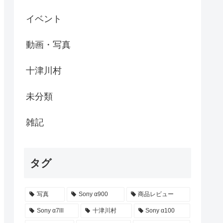
イベント
動画・写真
十津川村
未分類
雑記
タグ
写真
Sony α900
商品レビュー
Sony α7lll
十津川村
Sony α100