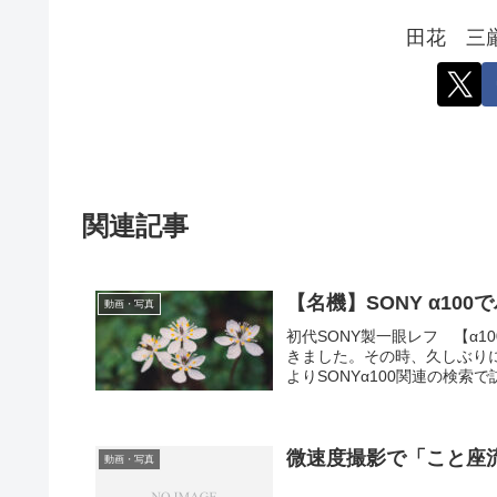
田花 三
関連記事
【名機】SONY α10
動画・写真
初代SONY製一眼レフ 【α
きました。その時、久しぶりに
よりSONYα100関連の検索で
微速度撮影で「こと座
動画・写真