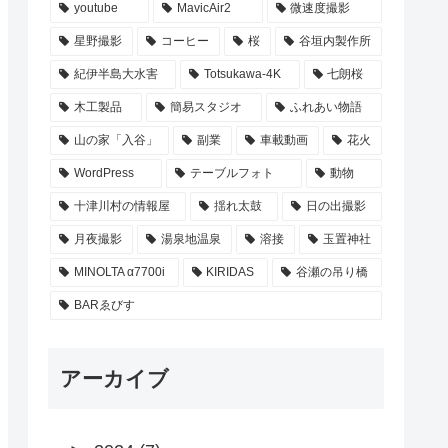
youtube
MavicAir2
微速度撮影
星野撮影
コーヒー
桜
谷垣内製作所
紀伊半島大水害
Totsukawa-4K
七朗桜
木工製品
簡易スタジオ
ふれあい物語
山の家「入谷」
副業
車載動画
花火
WordPress
テーブルフォト
動物
十津川村の情報屋
揺れ太鼓
日の出撮影
月夜撮影
湯泉地温泉
溶接
玉置神社
MINOLTA α7700i
KIRIDAS
谷瀬の吊り橋
BARゑびす
アーカイブ