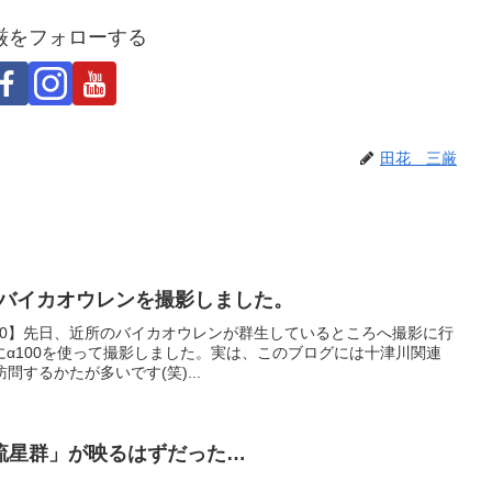
厳をフォローする
田花 三厳
0でバイカオウレンを撮影しました。
100】先日、近所のバイカオウレンが群生しているところへ撮影に行
α100を使って撮影しました。実は、このブログには十津川関連
訪問するかたが多いです(笑)...
流星群」が映るはずだった…