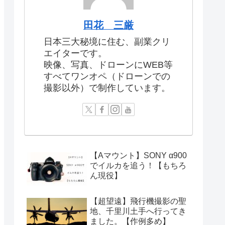
田花 三厳
日本三大秘境に住む、副業クリ
エイターです。
映像、写真、ドローンにWEB等
すべてワンオペ（ドローンでの
撮影以外）で制作しています。
【Aマウント】SONY α900
でイルカを追う！【もちろ
ん現役】
【超望遠】飛行機撮影の聖
地、千里川土手へ行ってき
ました。【作例多め】