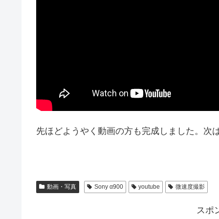
先ほどようやく動画の方も完成しました。次
動画・写真
Sony α900
youtube
微速度撮影
スポ