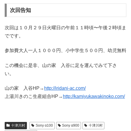
次回告知
次回は１０月２９日火曜日の午前１１時頃〜午後２時頃ま
でです。
参加費大人一人１０００円、小中学生５００円、幼児無料
この機会に是非、山の家 入谷に足を運んでみて下さ
い。
山の家 入谷HP→
http://iridani-ac.com/
上湯川きのこ生産組合HP→
http://kamiyukawakinoko.com/
十津川村
Sony α100
Sony α900
十津川村