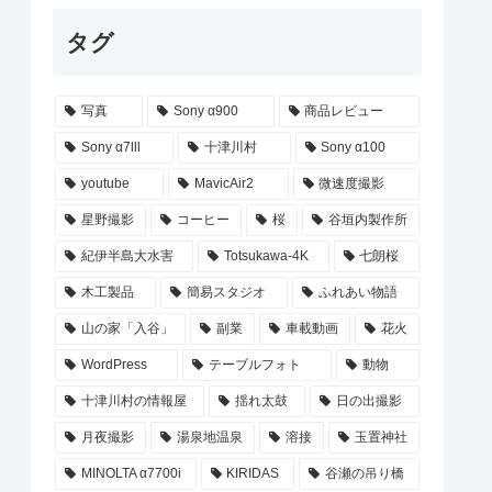
タグ
写真
Sony α900
商品レビュー
Sony α7lll
十津川村
Sony α100
youtube
MavicAir2
微速度撮影
星野撮影
コーヒー
桜
谷垣内製作所
紀伊半島大水害
Totsukawa-4K
七朗桜
木工製品
簡易スタジオ
ふれあい物語
山の家「入谷」
副業
車載動画
花火
WordPress
テーブルフォト
動物
十津川村の情報屋
揺れ太鼓
日の出撮影
月夜撮影
湯泉地温泉
溶接
玉置神社
MINOLTA α7700i
KIRIDAS
谷瀬の吊り橋