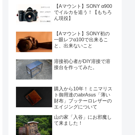
【Aマウント】SONY α900
でイルカを追う！【もちろ
ん現役】
【Aマウント】SONY初の
一眼レフα100で出来るこ
と、出来ないこと
溶接初心者がDIY溶接で溶
接台を作ってみた。
購入から10年！ミニマリス
ト御用達のabrAsus「薄い
財布」ブッテーロレザーの
エイジングについて
山の家「入谷」にお邪魔し
て来ました！