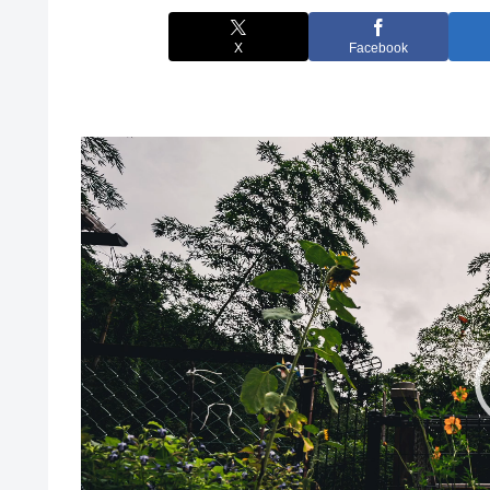
X
Facebook
動
画
プ
レ
ー
ヤ
ー