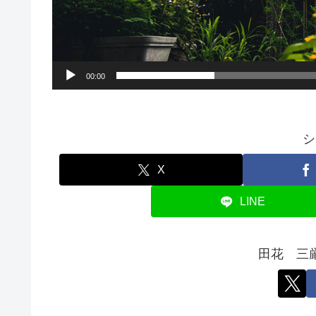
00:00
シ
X
LINE
田花 三