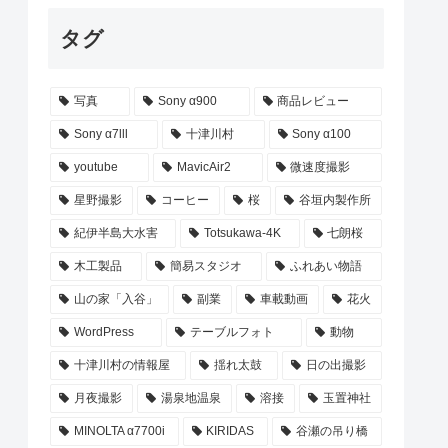
タグ
写真
Sony α900
商品レビュー
Sony α7lll
十津川村
Sony α100
youtube
MavicAir2
微速度撮影
星野撮影
コーヒー
桜
谷垣内製作所
紀伊半島大水害
Totsukawa-4K
七朗桜
木工製品
簡易スタジオ
ふれあい物語
山の家「入谷」
副業
車載動画
花火
WordPress
テーブルフォト
動物
十津川村の情報屋
揺れ太鼓
日の出撮影
月夜撮影
湯泉地温泉
溶接
玉置神社
MINOLTA α7700i
KIRIDAS
谷瀬の吊り橋