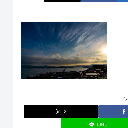
シ
X
LINE