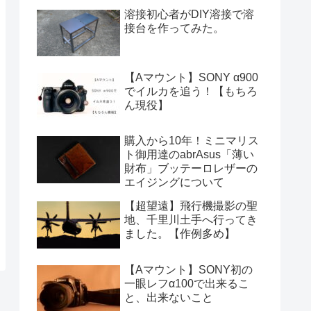
溶接初心者がDIY溶接で溶
接台を作ってみた。
【Aマウント】SONY α900
でイルカを追う！【もちろ
ん現役】
購入から10年！ミニマリス
ト御用達のabrAsus「薄い
財布」ブッテーロレザーの
エイジングについて
【超望遠】飛行機撮影の聖
地、千里川土手へ行ってき
ました。【作例多め】
【Aマウント】SONY初の
一眼レフα100で出来るこ
と、出来ないこと